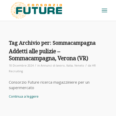
Tag Archivio per:
Sommacampagna
Addetti alle pulizie –
Sommacampagna, Verona (VR)
/
/
10 Dicembre 2024
in
Annunci di lavoro
,
Italia
,
Veneto
da
HR
Recruiting
Consorzio Future ricerca magazziniere per un
supermercato
Continua a leggere