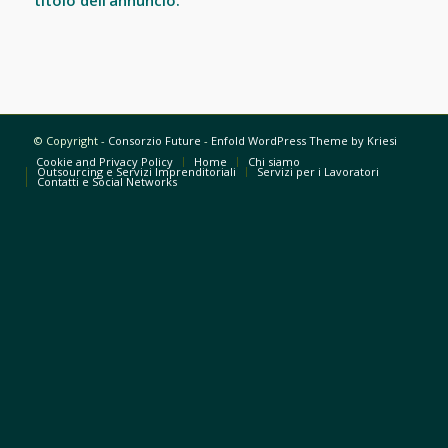
titolo dell’annuncio.
© Copyright -
Consorzio Future
-
Enfold WordPress Theme by Kriesi
Cookie and Privacy Policy
Home
Chi siamo
Outsourcing e Servizi Imprenditoriali
Servizi per i Lavoratori
Contatti e Social Networks