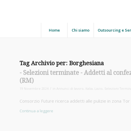
Home
Chi siamo
Outsourcing e Ser
Tag Archivio per:
Borghesiana
Addetti al conf
(RM)
/
19 Novembre 2024
in
Annunci di lavoro
,
Italia
,
Lazio
,
Selezioni Termin
Consorzio Future ricerca addetti alle pulizie in zona To
Continua a leggere