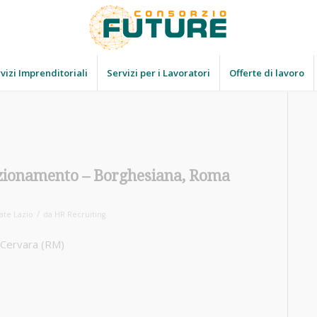
vizi Imprenditoriali
Servizi per i Lavoratori
Offerte di lavoro
ezionamento – Borghesiana, Roma
/
ate Lazio
da
HR Recruiting
r Cervara (RM)