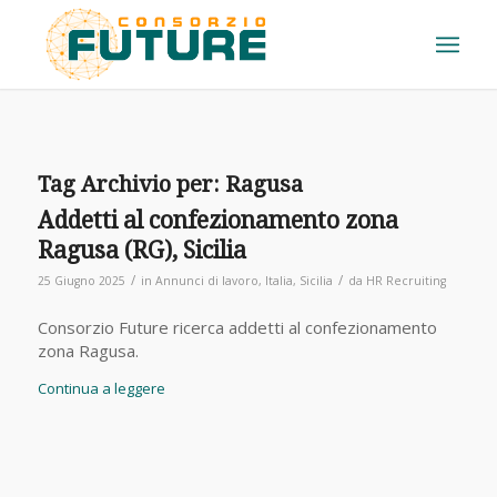
Tag Archivio per:
Ragusa
Addetti al confezionamento zona
Ragusa (RG), Sicilia
/
/
25 Giugno 2025
in
Annunci di lavoro
,
Italia
,
Sicilia
da
HR Recruiting
Consorzio Future ricerca addetti al confezionamento
zona Ragusa.
Continua a leggere