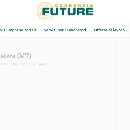
vizi Imprenditoriali
Servizi per i Lavoratori
Offerte di lavoro
Matera (MT)
/
e Basilicata
da
HR Recruiting
)