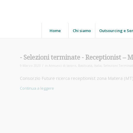
Home
Chi siamo
Outsourcing e Ser
Receptionist – 
/
9 Marzo 2023
in
Annunci di lavoro
,
Basilicata
,
Italia
,
Selezioni Terminat
Consorzio Future ricerca receptionist zona Matera (MT
Continua a leggere