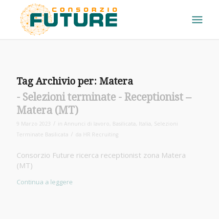
Tag Archivio per:
Matera
Receptionist –
Matera (MT)
/
9 Marzo 2023
in
Annunci di lavoro
,
Basilicata
,
Italia
,
Selezioni
/
Terminate Basilicata
da
HR Recruiting
Consorzio Future ricerca receptionist zona Matera
(MT)
Continua a leggere